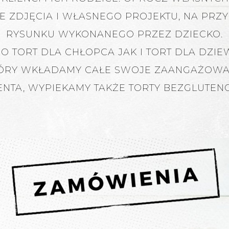
E ZDJĘCIA I WŁASNEGO PROJEKTU, NA P
RYSUNKU WYKONANEGO PRZEZ DZIECKO.
O TORT DLA CHŁOPCA JAK I TORT DLA DZIE
ÓRY WKŁADAMY CAŁE SWOJE ZAANGAŻOWANIE 
IENTA, WYPIEKAMY TAKŻE TORTY BEZGLUTEN