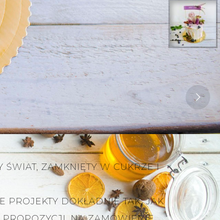
 ŚWIAT, ZAMKNIĘTY W CUKRZE I
E PROJEKTY DOKŁADNIE TAK, JAK
H PROPOZYCJI, NA ZAMÓWIENIE