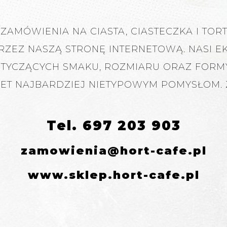
ZAMÓWIENIA NA CIASTA, CIASTECZKA I TO
RZEZ NASZĄ STRONĘ INTERNETOWĄ. NASI E
YCZĄCYCH SMAKU, ROZMIARU ORAZ FORMY 
ET NAJBARDZIEJ NIETYPOWYM POMYSŁOM. 
Tel. 697 203 903
zamowienia@hort-cafe.pl
www.sklep.hort-cafe.pl