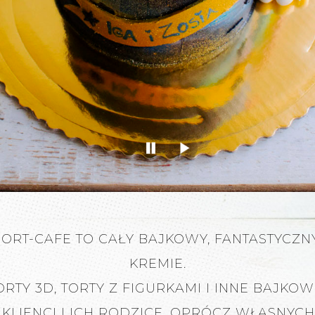
HORT-CAFE TO CAŁY BAJKOWY, FANTASTYCZNY
KREMIE.
TY 3D, TORTY Z FIGURKAMI I INNE BAJKOW
I KLIENCI I ICH RODZICE. OPRÓCZ WŁASNYC