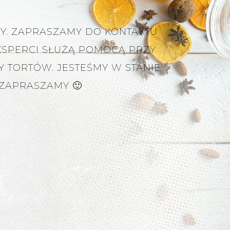
RTY. ZAPRASZAMY DO KONTAKTU
KSPERCI SŁUŻĄ POMOCĄ PRZY
TORTÓW. JESTEŚMY W STANIE
ZAPRASZAMY 🙂